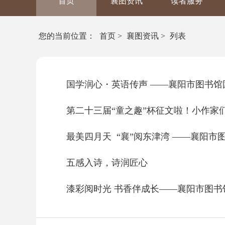
首页
襄图资讯
读者服务
您的当前位置：
首页
>
襄图资讯
>
列表
国学润心・英语传声 ——襄阳市图书馆
第二十三届“童之趣”杯征文啦！小作家
最美四月天 “襄”阅东津湾 ——襄阳市图
五感入诗，诗润匠心
漆彩阅时光 书香伴成长——襄阳市图书