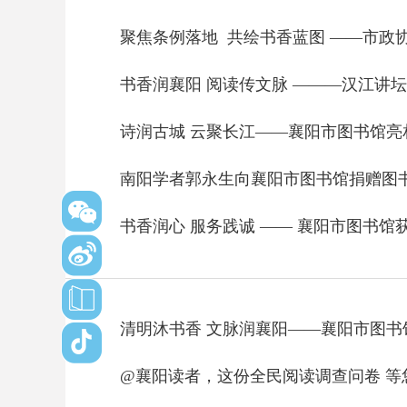
聚焦条例落地 共绘书香蓝图 ——市政
书香润襄阳 阅读传文脉 ———汉江讲
诗润古城 云聚长江——襄阳市图书馆亮相
南阳学者郭永生向襄阳市图书馆捐赠图
书香润心 服务践诚 —— 襄阳市图书馆
清明沐书香 文脉润襄阳——襄阳市图
@襄阳读者，这份全民阅读调查问卷 等