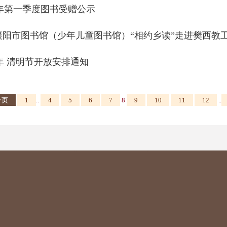
6年第一季度图书受赠公示
 襄阳市图书馆（少年儿童图书馆）“相约乡读”走进樊西教
年 清明节开放安排通知
一页
1
..
4
5
6
7
8
9
10
11
12
..