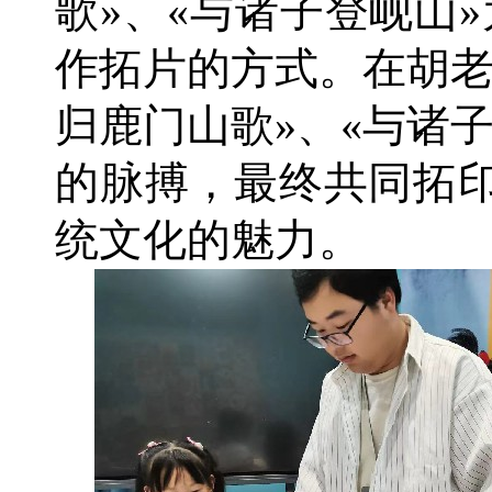
歌»、«与诸子登岘山
作拓片的方式。在胡老
归鹿门山歌»、«与诸
的脉搏，最终共同拓
统文化的魅力。