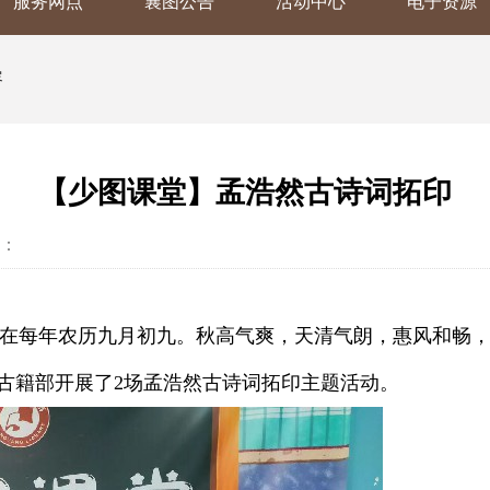
服务网点
襄图公告
活动中心
电子资源
容
【少图课堂】孟浩然古诗词拓印
：
在每年农历九月初九。秋高气爽，天清气朗，惠风和畅
联合古籍部开展了2场孟浩然古诗词拓印主题活动。