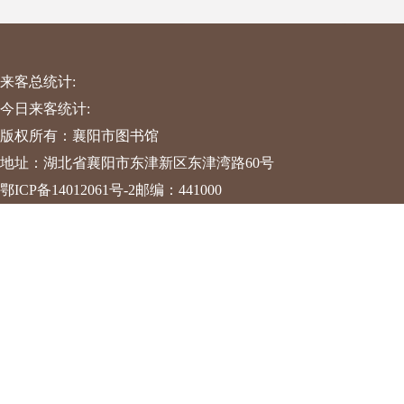
来客总统计:
今日来客统计:
版权所有：襄阳市图书馆
地址：湖北省襄阳市东津新区东津湾路60号
鄂ICP备14012061号-2
邮编：441000