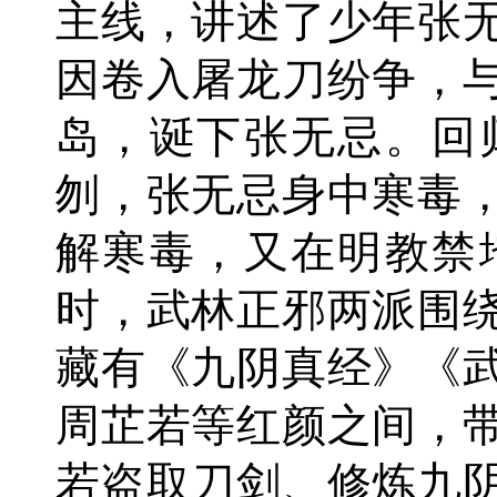
主线，讲述了少年张
因卷入屠龙刀纷争，
岛，诞下张无忌。回
刎，张无忌身中寒毒
解寒毒，又在明教禁
时，武林正邪两派围
藏有《九阴真经》《
周芷若等红颜之间，
若盗取刀剑、修炼九