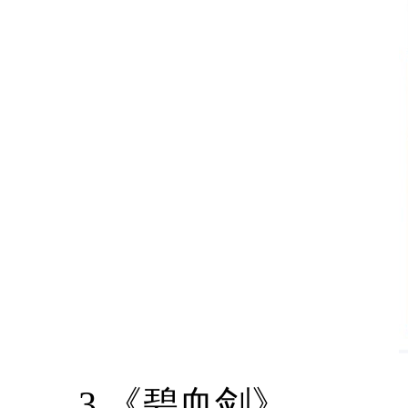
3.《碧血剑》