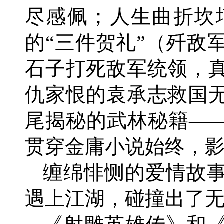
尽感佩；人生曲折坎
的“三件贺礼”（歼敌
石子打死敌军统领，
仇家恨的袁承志救国
尾揭秘的武林秘籍——
贯穿金庸小说始终，
缠绵悱恻的爱情故
遇上江湖，碰撞出了