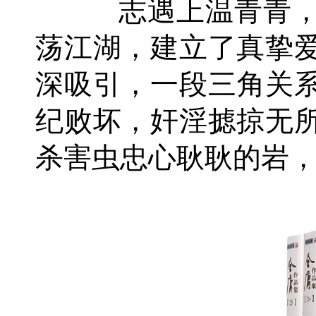
志遇上温青青，因
荡江湖，建立了真挚
深吸引，一段三角关
纪败坏，奸淫摅掠无
杀害虫忠心耿耿的岩